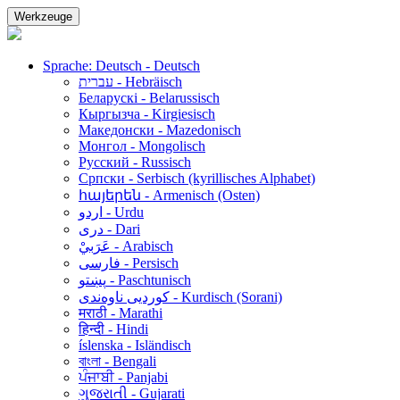
Werkzeuge
Sprache: Deutsch - Deutsch
עברית - Hebräisch
Беларускі - Belarussisch
Кыргызча - Kirgiesisch
Македонски - Mazedonisch
Монгол - Mongolisch
Русский - Russisch
Српски - Serbisch (kyrillisches Alphabet)
հայերեն - Armenisch (Osten)
اردو - Urdu
دری - Dari
عَرَبيْ - Arabisch
فارسی - Persisch
پښتو - Paschtunisch
کوردیی ناوەندی - Kurdisch (Sorani)
मराठी - Marathi
हिन्दी - Hindi
íslenska - Isländisch
বাংলা - Bengali
ਪੰਜਾਬੀ - Panjabi
ગુજરાતી - Gujarati