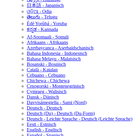
日本語 - Japanisch
ଓଡ଼ିଆ - Odia
తెలుగు - Telugu
Èdè Yorùbá - Yoruba
ಕನ್ನಡ - Kannada
Af-Soomaali - Somali
Afrikaans - Afrikaans
Azerbaycanca - Aserbaidschanisch
Bahasa Indonesia - Indonesisch
Bahasa Melayu - Malaisisch
Bosanski - Bosnisch
Català - Katalan
Cebuano - Cebuano
Chichewa - Chichewa
Crnogorski - Montenegrinisch
Cymraeg - Walisisch
Dansk - Dänisch
Davvisámegiella - Sami (Nord)
Deutsch - Deutsch
Deutsch (Du) - Deutsch (Du-Form)
Deutsch - Leichte Sprache - Deutsch (Leichte Sprache)
Eesti - Estnisch
English - Englisch
Español - Spanisch