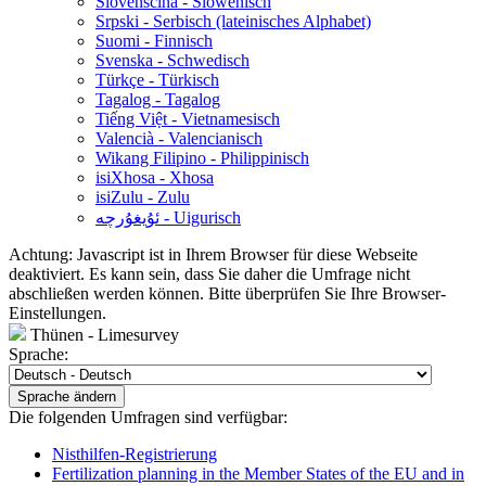
Slovenščina - Slowenisch
Srpski - Serbisch (lateinisches Alphabet)
Suomi - Finnisch
Svenska - Schwedisch
Türkçe - Türkisch
Tagalog - Tagalog
Tiếng Việt - Vietnamesisch
Valencià - Valencianisch
Wikang Filipino - Philippinisch
isiXhosa - Xhosa
isiZulu - Zulu
ئۇيغۇرچە - Uigurisch
Achtung: Javascript ist in Ihrem Browser für diese Webseite
deaktiviert. Es kann sein, dass Sie daher die Umfrage nicht
abschließen werden können. Bitte überprüfen Sie Ihre Browser-
Einstellungen.
Thünen - Limesurvey
Sprache:
Sprache ändern
Die folgenden Umfragen sind verfügbar:
Nisthilfen-Registrierung
Fertilization planning in the Member States of the EU and in