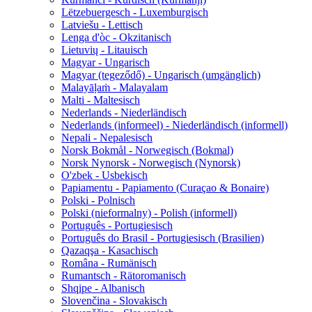
Lëtzebuergesch - Luxemburgisch
Latviešu - Lettisch
Lenga d'òc - Okzitanisch
Lietuvių - Litauisch
Magyar - Ungarisch
Magyar (tegeződő) - Ungarisch (umgänglich)
Malayāḷaṁ - Malayalam
Malti - Maltesisch
Nederlands - Niederländisch
Nederlands (informeel) - Niederländisch (informell)
Nepali - Nepalesisch
Norsk Bokmål - Norwegisch (Bokmal)
Norsk Nynorsk - Norwegisch (Nynorsk)
O'zbek - Usbekisch
Papiamentu - Papiamento (Curaçao & Bonaire)
Polski - Polnisch
Polski (nieformalny) - Polish (informell)
Português - Portugiesisch
Português do Brasil - Portugiesisch (Brasilien)
Qazaqşa - Kasachisch
Româna - Rumänisch
Rumantsch - Rätoromanisch
Shqipe - Albanisch
Slovenčina - Slovakisch