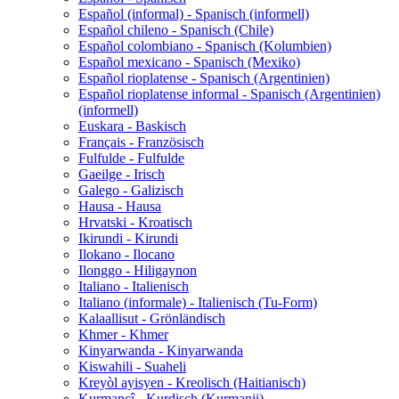
Español (informal) - Spanisch (informell)
Español chileno - Spanisch (Chile)
Español colombiano - Spanisch (Kolumbien)
Español mexicano - Spanisch (Mexiko)
Español rioplatense - Spanisch (Argentinien)
Español rioplatense informal - Spanisch (Argentinien)
(informell)
Euskara - Baskisch
Français - Französisch
Fulfulde - Fulfulde
Gaeilge - Irisch
Galego - Galizisch
Hausa - Hausa
Hrvatski - Kroatisch
Ikirundi - Kirundi
Ilokano - Ilocano
Ilonggo - Hiligaynon
Italiano - Italienisch
Italiano (informale) - Italienisch (Tu-Form)
Kalaallisut - Grönländisch
Khmer - Khmer
Kinyarwanda - Kinyarwanda
Kiswahili - Suaheli
Kreyòl ayisyen - Kreolisch (Haitianisch)
Kurmancî - Kurdisch (Kurmanji)