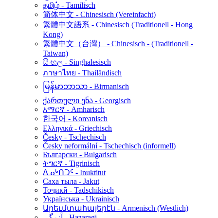
தமிழ் - Tamilisch
简体中文 - Chinesisch (Vereinfacht)
繁體中文語系 - Chinesisch (Traditionell - Hong
Kong)
繁體中文（台灣） - Chinesisch - (Traditionell -
Taiwan)
සිංහල - Singhalesisch
ภาษาไทย - Thailändisch
မြန်မာဘာသာ - Birmanisch
ქართული ენა - Georgisch
አማርኛ - Amharisch
한국어 - Koreanisch
Ελληνικά - Griechisch
Česky - Tschechisch
Česky neformální - Tschechisch (informell)
Български - Bulgarisch
ትግርኛ - Tigrinisch
ᐃᓄᒃᑎᑐᑦ - Inuktitut
Саха тыла - Jakut
Тоҷикӣ - Tadschikisch
Українська - Ukrainisch
Արեւմտահայերէն - Armenisch (Westlich)
آزرگی - Hazaragi