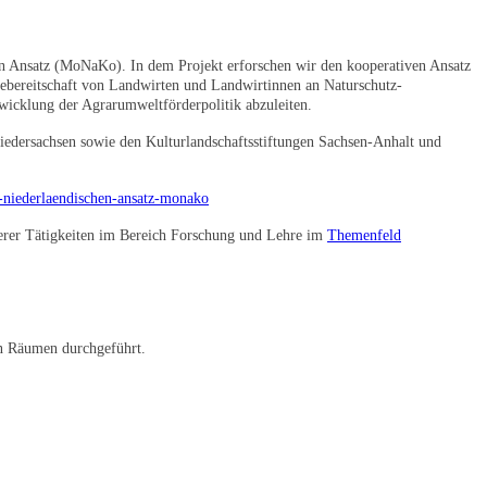
n Ansatz (MoNaKo). In dem Projekt erforschen wir den kooperativen Ansatz
mebereitschaft von Landwirten und Landwirtinnen an Naturschutz-
wicklung der Agrarumweltförderpolitik abzuleiten.
edersachsen sowie den Kulturlandschaftsstiftungen Sachsen-Anhalt und
m-niederlaendischen-ansatz-monako
erer Tätigkeiten im Bereich Forschung und Lehre im
Themenfeld
n Räumen durchgeführt.