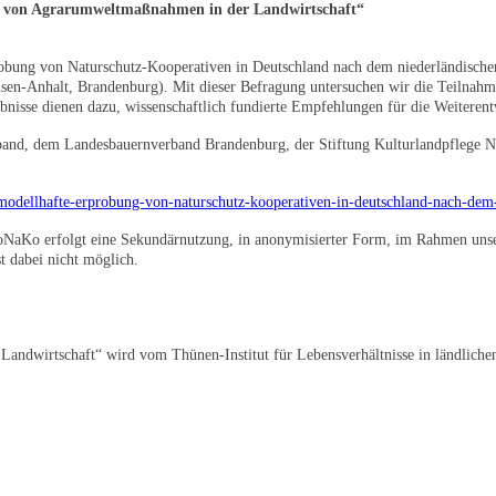
g von Agrarumweltmaßnahmen in der Landwirtschaft“
obung von Naturschutz-Kooperativen in Deutschland nach dem niederländische
hsen-Anhalt, Brandenburg). Mit dieser Befragung untersuchen wir die Teilnah
bnisse dienen dazu, wissenschaftlich fundierte Empfehlungen für die Weiterent
and, dem Landesbauernverband Brandenburg, der Stiftung Kulturlandpflege Ni
e/modellhafte-erprobung-von-naturschutz-kooperativen-in-deutschland-nach-de
oNaKo erfolgt eine Sekundärnutzung, in anonymisierter Form, im Rahmen uns
t dabei nicht möglich.
ndwirtschaft“ wird vom Thünen-Institut für Lebensverhältnisse in ländliche